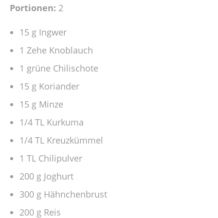
Portionen:
2
15 g Ingwer
1 Zehe Knoblauch
1 grüne Chilischote
15 g Koriander
15 g Minze
1/4 TL Kurkuma
1/4 TL Kreuzkümmel
1 TL Chilipulver
200 g Joghurt
300 g Hähnchenbrust
200 g Reis