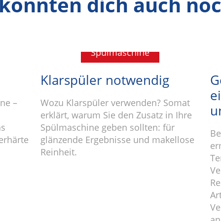
 könnten dich auch noc
Spülmaschine
Klarspüler notwendig
G
e
ne –
Wozu Klarspüler verwenden? Somat
u
erklärt, warum Sie den Zusatz in Ihre
as
Spülmaschine geben sollten: für
Be
erhärte
glänzende Ergebnisse und makellose
er
Reinheit.
Te
Ve
Re
Ar
Ve
an