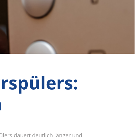
rspülers:
n
lers dauert deutlich länger und