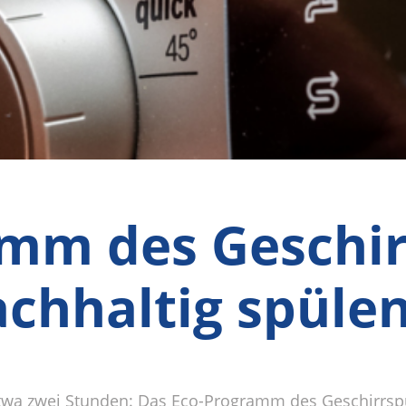
mm des Geschir
chhaltig spüle
 etwa zwei Stunden: Das Eco-Programm des Geschirrspü