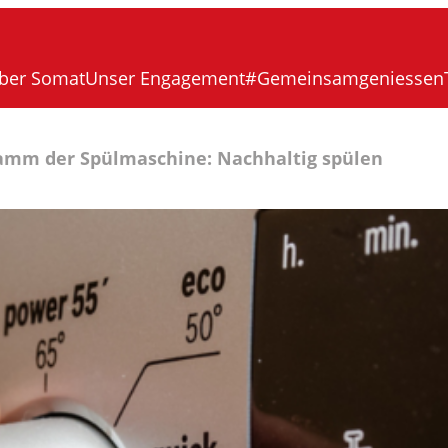
ber Somat
Unser Engagement
#Gemeinsamgeniessen
amm der Spülmaschine: Nachhaltig spülen