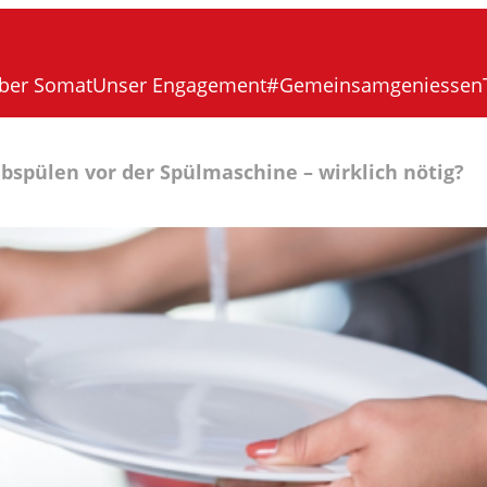
ber Somat
Unser Engagement
#Gemeinsamgeniessen
abspülen vor der Spülmaschine – wirklich nötig?